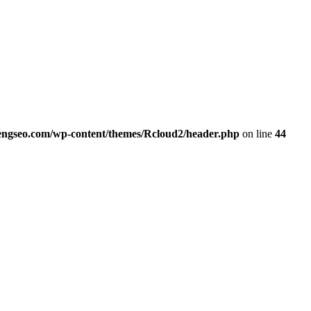
ngseo.com/wp-content/themes/Rcloud2/header.php
on line
44