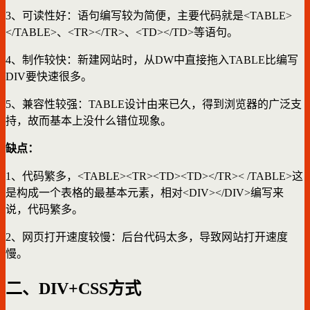
3、可读性好：语句编写较为简便，主要代码就是<TABLE>
</TABLE>、<TR></TR>、<TD></TD>等语句。
4、制作较快：新建网站时，从DW中直接拖入TABLE比编写
DIV要快速很多。
5、兼容性较强：TABLE设计由来已久，得到浏览器的广泛支
持，故而基本上没什么错位现象。
缺点：
1、代码繁多，<TABLE><TR><TD><TD></TR>< /TABLE>这
是构成一个表格的最基本元素，相对<DIV></DIV>编写来
说，代码繁多。
2、网页打开速度较慢：后台代码太多，导致网站打开速度
慢。
二、DIV+CSS方式